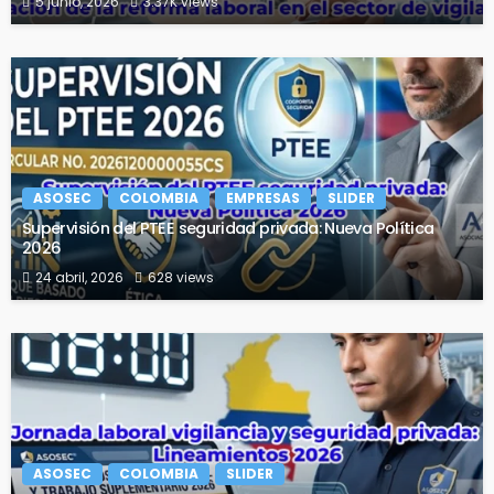
5 junio, 2026
3.37K views
ASOSEC
COLOMBIA
EMPRESAS
SLIDER
Supervisión del PTEE seguridad privada: Nueva Política
2026
24 abril, 2026
628 views
ASOSEC
COLOMBIA
SLIDER