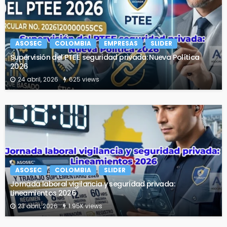
ASOSEC
COLOMBIA
EMPRESAS
SLIDER
Supervisión del PTEE seguridad privada: Nueva Política
2026
24 abril, 2026
625 views
ASOSEC
COLOMBIA
SLIDER
Jornada laboral vigilancia y seguridad privada:
Lineamientos 2026
23 abril, 2026
1.95K views