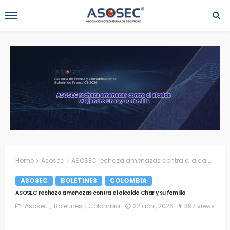
Home
Asosec
ASOSEC rechaza amenazas contra el alcalde Char y su familia
ASOSEC
BOLETINES
COLOMBIA
ASOSEC rechaza amenazas contra el alcalde Char y su familia
Asosec
Boletines
Colombia
22 abril, 2026
397 views