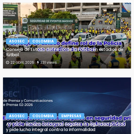
ASOSEC
COLOMBIA
Consejo de Estado define rol de la Policía en estadios de
fútbol
22 abril, 2026
331 views
ASOSEC
COLOMBIA
EMPRESAS
ASOSEC rechaza conductas ilegales en seguridad privada
y pide lucha integral contra la informalidad