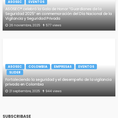
ASOSEC
EVENTOS
ASOSEC® celebró la Gala de Honor “Guardianes de la
Seguridad 2025” en conmemoración del Día Nacional de la
Vigilancia y Seguridad Privada
26 noviembre, 2025
577 views
ASOSEC
COLOMBIA
EMPRESAS
EVENTOS
SLIDER
Fortaleciendo la seguridad y el desempeño de la vigilancia
privada en Colombia
21 septiembre, 2025
944 views
SUBSCRIBASE