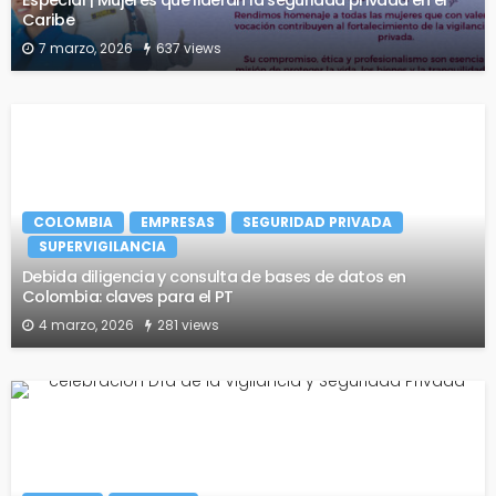
Caribe
7 marzo, 2026
637 views
COLOMBIA
EMPRESAS
SEGURIDAD PRIVADA
SUPERVIGILANCIA
Debida diligencia y consulta de bases de datos en
Colombia: claves para el PT
4 marzo, 2026
281 views