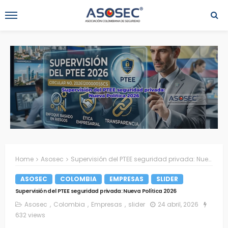
Home
Asosec
Supervisión del PTEE seguridad privada: Nueva Política 2026
ASOSEC
COLOMBIA
EMPRESAS
SLIDER
Supervisión del PTEE seguridad privada: Nueva Política 2026
Asosec
Colombia
Empresas
slider
24 abril, 2026
632 views