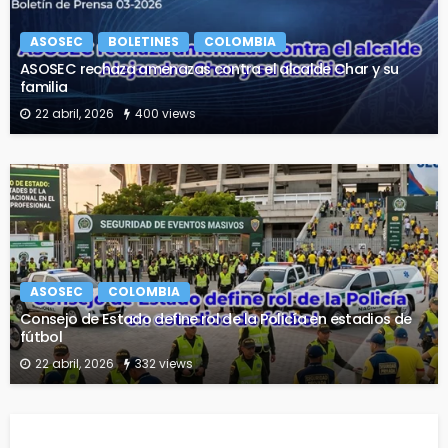
ASOSEC
BOLETINES
COLOMBIA
ASOSEC rechaza amenazas contra el alcalde Char y su
familia
22 abril, 2026
400 views
ASOSEC
COLOMBIA
Consejo de Estado define rol de la Policía en estadios de
fútbol
22 abril, 2026
332 views