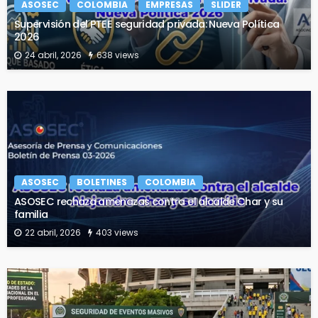
ASOSEC
COLOMBIA
EMPRESAS
SLIDER
Supervisión del PTEE seguridad privada: Nueva Política
2026
24 abril, 2026
638 views
ASOSEC
BOLETINES
COLOMBIA
ASOSEC rechaza amenazas contra el alcalde Char y su
familia
22 abril, 2026
403 views