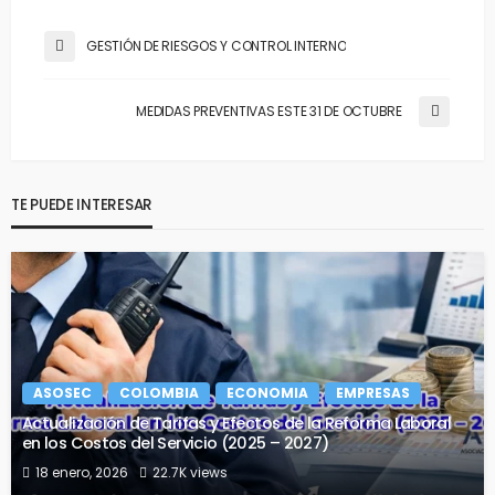
GESTIÓN DE RIESGOS Y CONTROL INTERNO
MEDIDAS PREVENTIVAS ESTE 31 DE OCTUBRE
TE PUEDE INTERESAR
ASOSEC
COLOMBIA
ECONOMIA
EMPRESAS
Actualización de Tarifas y Efectos de la Reforma Laboral
en los Costos del Servicio (2025 – 2027)
18 enero, 2026
22.7K views