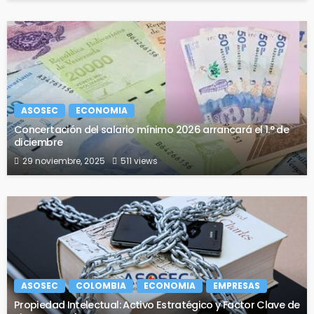
ASOSEC
ECONOMIA
Concertación del salario mínimo 2026 arrancará el 1.° de
diciembre
29 noviembre, 2025
511 views
ASOSEC
COLOMBIA
ECONOMIA
EMPRESAS
Propiedad Intelectual: Activo Estratégico y Factor Clave de