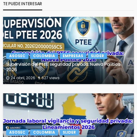
TE PUEDE INTERESAR
ASOSEC
COLOMBIA
EMPRESAS
SLIDER
Supervisión del PTEE seguridad privada: Nueva Política
2026
24 abril, 2026
627 views
ASOSEC
COLOMBIA
SLIDER