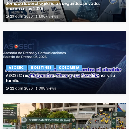
Jornada laboral vigilancia y seguridad privada:
Lineamientos 2026
23 abril, 2026
1.96K views
ASOSEC
BOLETINES
COLOMBIA
ASOSEC rechaza amenazas contra el alcalde Char y su
familia
22 abril, 2026
398 views