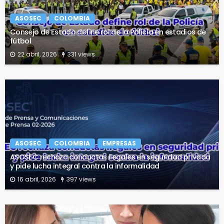
ASOSEC
COLOMBIA
Consejo de Estado define rol de la Policía en estadios de
fútbol
22 abril, 2026
331 views
ASOSEC
COLOMBIA
EMPRESAS
ASOSEC rechaza conductas ilegales en seguridad privada
y pide lucha integral contra la informalidad
16 abril, 2026
397 views