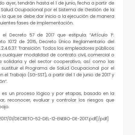
 ayer, tendrán hasta el 1 de junio, fecha a partir de
e Salud Ocupacional por el Sistema de Gestión de la
n la que se debe dar inicio a la ejecución de manera
iguientes fases de implementación.
el Decreto 57 de 2017 que estipula: “Artículo 1º.
creto 1072 de 2015, Decreto Único Reglamentario del
2.2.4.6.37. Transición. Todos los empleadores públicos
o cualquier modalidad de contrato civil, comercial o
 solidaria y del sector cooperativo, así como las
sustituir el Programa de Salud Ocupacional por el
el Trabajo (SG-SST), a partir del 1 de junio de 2017 y
ón”.
SST es un proceso lógico y por etapas, basado en la
ar, reconocer, evaluar y controlar los riesgos que
bajo.
017/01/DECRETO-52-DEL-12-ENERO-DE-2017.pdf[/pdf]