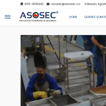
605-3316443
asosec@asosec.co
Sábado, Agost
HOME
QUIENES SOMO