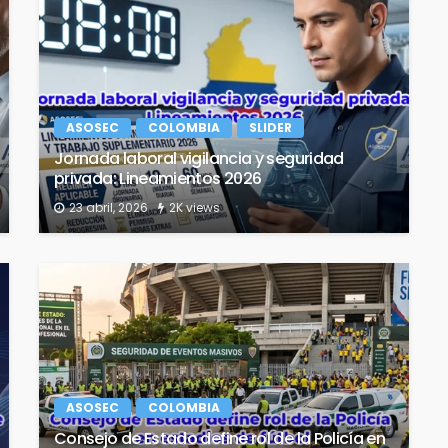
ASOSEC
COLOMBIA
SLIDER
Jornada laboral vigilancia y seguridad
privada: Lineamientos 2026
23 abril, 2026
2K views
ASOSEC
COLOMBIA
Consejo de Estado define rol de la Policía en