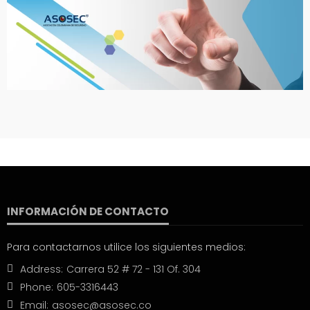
INFORMACIÓN DE CONTACTO
Para contactarnos utilice los siguientes medios:
Address:
Carrera 52 # 72 - 131 Of. 304
Phone:
605-3316443
Email:
asosec@asosec.co