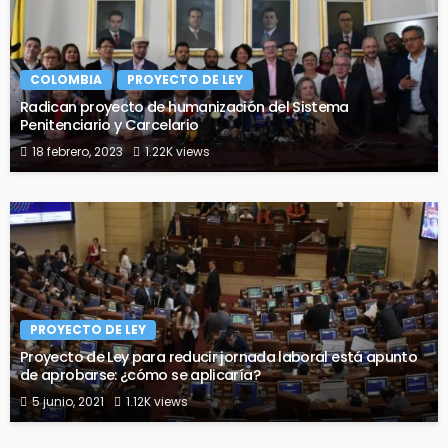
COLOMBIA
PROYECTO DE LEY
Radican proyecto de humanización del Sistema
Penitenciario y Carcelario
18 febrero, 2023
1.22K views
PROYECTO DE LEY
Proyecto de Ley para reducir jornada laboral está apunto
de aprobarse: ¿cómo se aplicaría?
5 junio, 2021
1.12K views