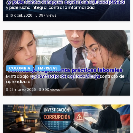
ASOSEC rechaza conductas ilegales en seguridad privada
y pide lucha integral contra la informalidad
16 abril, 2026
397 views
COLOMBIA
EMPRESAS
Mintrabajo reglamenta prácticas laborales y contrato de
aprendizaje
21 marzo, 2026
390 views