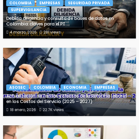
COLOMBIA
EMPRESAS
SEGURIDAD PRIVADA
SUPERVIGILANCIA
Debida diligencia y consulta de bases de datos en
Colombia: claves para el PT
4 marzo, 2026
281 views
ASOSEC
COLOMBIA
ECONOMIA
EMPRESAS
Actualización de Tarifas y Efectos de la Reforma Laboral
en los Costos del Servicio (2025 – 2027)
18 enero, 2026
22.7K views