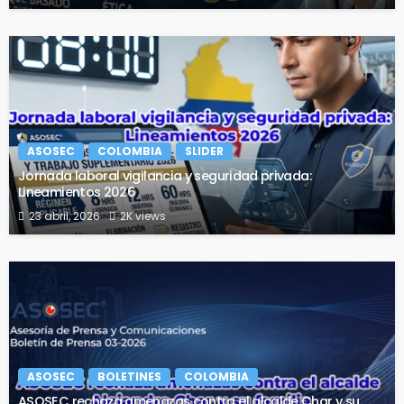
ASOSEC
COLOMBIA
SLIDER
Jornada laboral vigilancia y seguridad privada:
Lineamientos 2026
23 abril, 2026
2K views
ASOSEC
BOLETINES
COLOMBIA
ASOSEC rechaza amenazas contra el alcalde Char y su