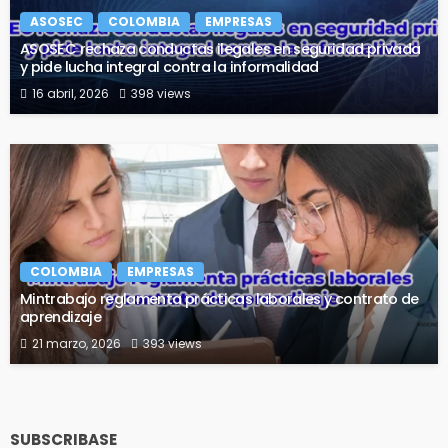
ASOSEC
COLOMBIA
EMPRESAS
ASOSEC rechaza conductas ilegales en seguridad privada
y pide lucha integral contra la informalidad
16 abril, 2026
398 views
COLOMBIA
EMPRESAS
Mintrabajo reglamenta prácticas laborales y contrato de
aprendizaje
21 marzo, 2026
393 views
SUBSCRIBASE