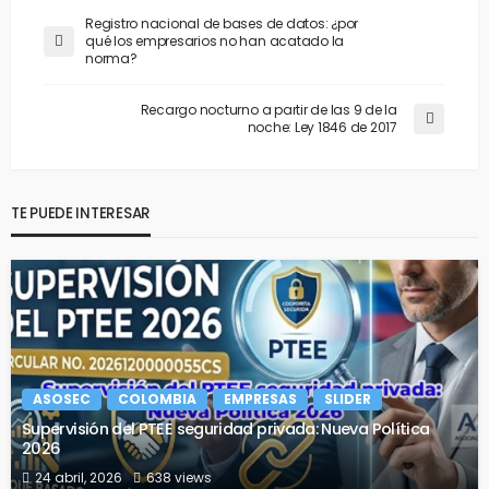
Registro nacional de bases de datos: ¿por
qué los empresarios no han acatado la
norma?
Recargo nocturno a partir de las 9 de la
noche: Ley 1846 de 2017
TE PUEDE INTERESAR
ASOSEC
COLOMBIA
EMPRESAS
SLIDER
Supervisión del PTEE seguridad privada: Nueva Política
2026
24 abril, 2026
638 views