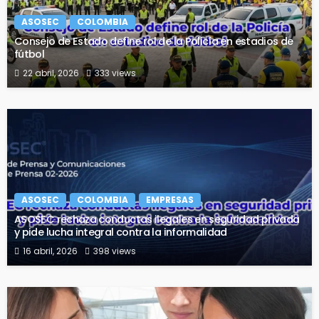
ASOSEC
COLOMBIA
Consejo de Estado define rol de la Policía en estadios de
fútbol
22 abril, 2026
333 views
ASOSEC
COLOMBIA
EMPRESAS
ASOSEC rechaza conductas ilegales en seguridad privada
y pide lucha integral contra la informalidad
16 abril, 2026
398 views