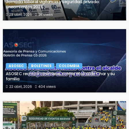
Jornada laboral vigilancia y seguridad privada:
Lineamientos 2026
23 abril, 2026
2K views
ASOSEC
BOLETINES
COLOMBIA
ASOSEC rechaza amenazas contra el alcalde Char y su
familia
22 abril, 2026
404 views