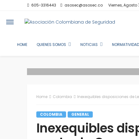
605-3316443
asosec@asosec.co
Viernes, Agosto 
HOME
QUIENES SOMOS
NOTICIAS
NORMATIVIDAD
Home
Colombia
Inexequibles disposiciones de L
COLOMBIA
GENERAL
Inexequibles dis