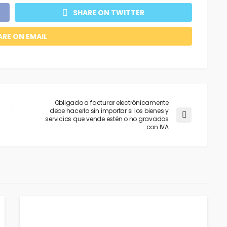
SHARE ON TWITTER
ARE ON EMAIL
Obligado a facturar electrónicamente
debe hacerlo sin importar si los bienes y
servicios que vende estén o no gravados
con IVA