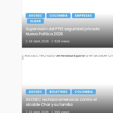
ASOSEC
COLOMBIA
EMPRESAS
SLIDER
Supervisión del PTEE seguridad privada:
Nueva Política 2026
24 abril, 2026
628 views
ASOSEC
BOLETINES
COLOMBIA
ASOSEC rechaza amenazas contra el
alcalde Char y su familia
22 abril, 2026
399 views