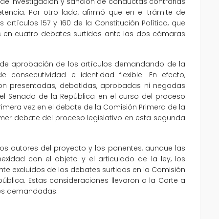
 de investigación y sanción de conductas contrarias
tencia. Por otro lado, afirmó que en el trámite de
 artículos 157 y 160 de la Constitución Política, que
 en cuatro debates surtidos ante las dos cámaras
e de aprobación de los artículos demandando de la
de consecutividad e identidad flexible. En efecto,
on presentadas, debatidas, aprobadas ni negadas
 del Senado de la República en el curso del proceso
primera vez en el debate de la Comisión Primera de la
imer debate del proceso legislativo en esta segunda
los autores del proyecto y los ponentes, aunque las
dad con el objeto y el articulado de la ley, los
te excluidos de los debates surtidos en la Comisión
pública. Estas consideraciones llevaron a la Corte a
ones demandadas.