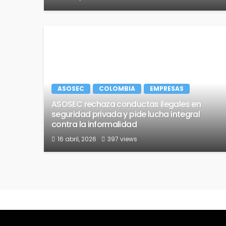
ASOSEC
COLOMBIA
EMPRESAS
ASOSEC rechaza conductas ilegales en
seguridad privada y pide lucha integral
contra la informalidad
16 abril, 2026
397 views