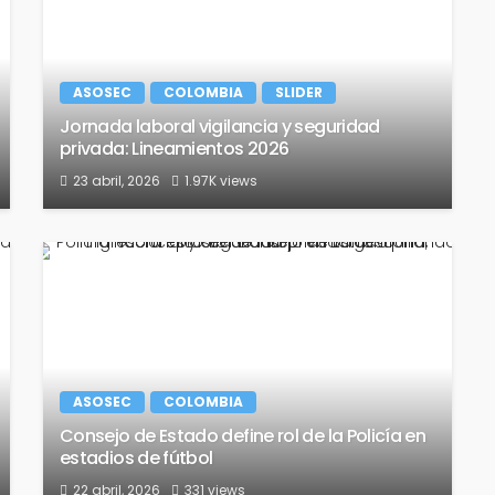
ASOSEC
COLOMBIA
SLIDER
Jornada laboral vigilancia y seguridad
privada: Lineamientos 2026
23 abril, 2026
1.97K views
ASOSEC
COLOMBIA
Consejo de Estado define rol de la Policía en
estadios de fútbol
22 abril, 2026
331 views