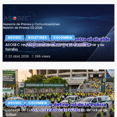
ASOSEC
BOLETINES
COLOMBIA
ASOSEC rechaza amenazas contra el alcalde Char y su
familia
22 abril, 2026
396 views
ASOSEC
COLOMBIA
Consejo de Estado define rol de la Policía en estadios de
fútbol