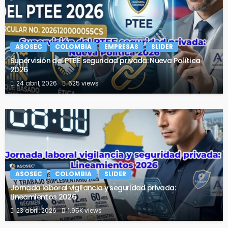
ASOSEC
COLOMBIA
EMPRESAS
SLIDER
Supervisión del PTEE seguridad privada: Nueva Política
2026
24 abril, 2026
625 views
ASOSEC
COLOMBIA
SLIDER
Jornada laboral vigilancia y seguridad privada:
Lineamientos 2026
23 abril, 2026
1.95K views