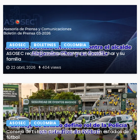
ASOSEC
BOLETINES
COLOMBIA
ASOSEC rechaza amenazas contra el alcalde Char y su
familia
22 abril, 2026
404 views
ASOSEC
COLOMBIA
Consejo de Estado define rol de la Policía en estadios de
fútbol