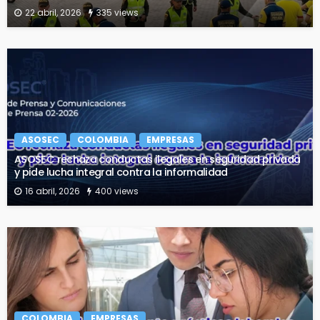
22 abril, 2026
335 views
ASOSEC
COLOMBIA
EMPRESAS
ASOSEC rechaza conductas ilegales en seguridad privada
y pide lucha integral contra la informalidad
16 abril, 2026
400 views
COLOMBIA
EMPRESAS