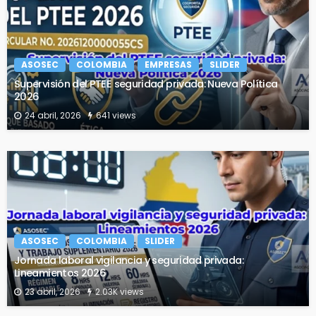
ASOSEC
COLOMBIA
EMPRESAS
SLIDER
Supervisión del PTEE seguridad privada: Nueva Política
2026
24 abril, 2026
641 views
ASOSEC
COLOMBIA
SLIDER
Jornada laboral vigilancia y seguridad privada:
Lineamientos 2026
23 abril, 2026
2.03K views