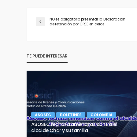
NO es obligatorio presentar la Declaración
de retención por CREE en ceros
TE PUEDE INTERESAR
ASOSEC
BOLETINES
COLOMBIA
ASOSEC rechaza amenazas contra el
alcalde Char y su familia