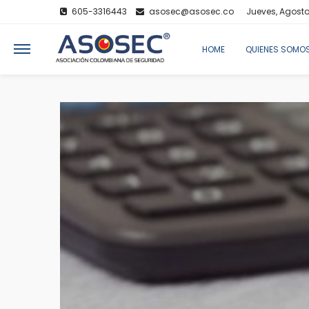
605-3316443
asosec@asosec.co
Jueves, Agosto
HOME
QUIENES SOMO