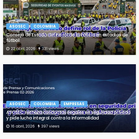
ASOSEC
COLOMBIA
Consejo de Estado define rol de la Policía en estadios de
fútbol
22 abril, 2026
331 views
ASOSEC
COLOMBIA
EMPRESAS
ASOSEC rechaza conductas ilegales en seguridad privada
y pide lucha integral contra la informalidad
16 abril, 2026
397 views