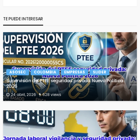
TE PUEDE INTERESAR
ASOSEC
COLOMBIA
EMPRESAS
SLIDER
Supervisión del PTEE seguridad privada: Nueva Política
2026
24 abril, 2026
628 views