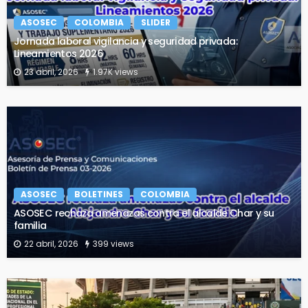
ASOSEC
COLOMBIA
SLIDER
Jornada laboral vigilancia y seguridad privada:
Lineamientos 2026
23 abril, 2026
1.97K views
ASOSEC
BOLETINES
COLOMBIA
ASOSEC rechaza amenazas contra el alcalde Char y su
familia
22 abril, 2026
399 views