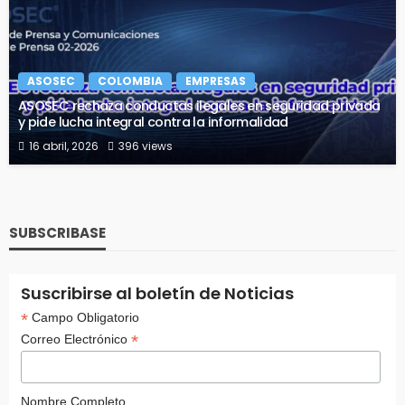
ASOSEC
COLOMBIA
EMPRESAS
ASOSEC rechaza conductas ilegales en seguridad privada
y pide lucha integral contra la informalidad
16 abril, 2026
396 views
SUBSCRIBASE
Suscribirse al boletín de Noticias
*
Campo Obligatorio
*
Correo Electrónico
Nombre Completo