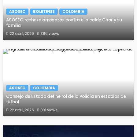
ASOSEC
BOLETINES
COLOMBIA
ASOSEC rechaza amenazas contra el alcalde Char y su
familia
22 abril, 2026
396 views
ASOSEC
COLOMBIA
Consejo de Estado define rol de la Policía en estadios de
fútbol
22 abril, 2026
331 views