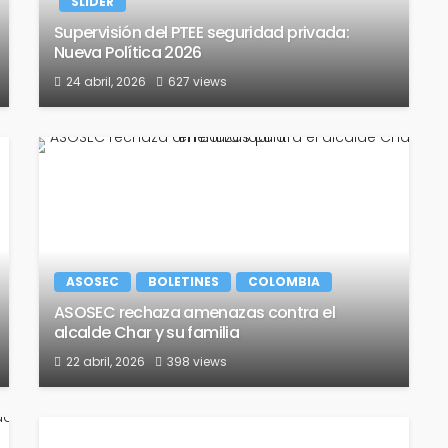
SLIDER
Supervisión del PTEE seguridad privada:
Nueva Política 2026
24 abril, 2026
627 views
ASOSEC
BOLETINES
COLOMBIA
ASOSEC rechaza amenazas contra el
alcalde Char y su familia
22 abril, 2026
398 views