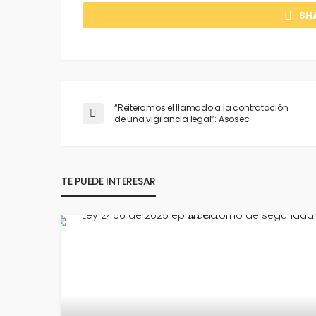
SH
“Reiteramos el llamado a la contratación
de una vigilancia legal”: Asosec
TE PUEDE INTERESAR