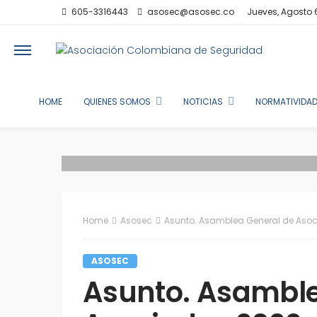
605-3316443
asosec@asosec.co
Jueves, Agosto 
HOME
QUIENES SOMOS
NOTICIAS
NORMATIVIDAD
Home
Asosec
Asunto. Asamblea General de Aso
ASOSEC
Asunto. Asamble