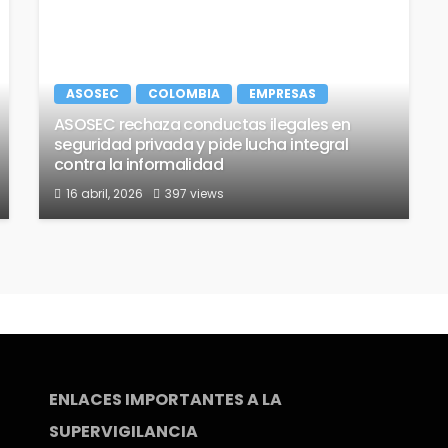
ASOSEC
COLOMBIA
EMPRESAS
ASOSEC rechaza conductas ilegales en
seguridad privada y pide lucha integral
contra la informalidad
16 abril, 2026
397 views
ENLACES IMPORTANTES A LA
SUPERVIGILANCIA