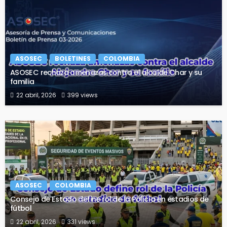
ASOSEC
BOLETINES
COLOMBIA
ASOSEC rechaza amenazas contra el alcalde Char y su
familia
22 abril, 2026
399 views
ASOSEC
COLOMBIA
Consejo de Estado define rol de la Policía en estadios de
fútbol
22 abril, 2026
331 views