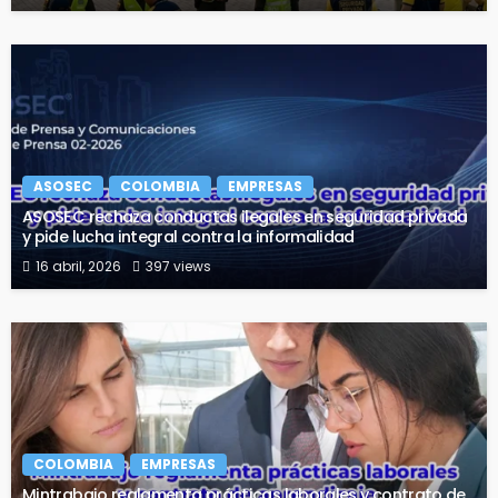
ASOSEC
COLOMBIA
EMPRESAS
ASOSEC rechaza conductas ilegales en seguridad privada
y pide lucha integral contra la informalidad
16 abril, 2026
397 views
COLOMBIA
EMPRESAS
Mintrabajo reglamenta prácticas laborales y contrato de