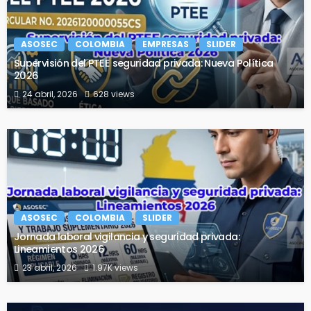
ASOSEC
COLOMBIA
EMPRESAS
SLIDER
Supervisión del PTEE seguridad privada: Nueva Política
2026
24 abril, 2026
628 views
ASOSEC
COLOMBIA
SLIDER
Jornada laboral vigilancia y seguridad privada:
Lineamientos 2026
23 abril, 2026
1.97K views