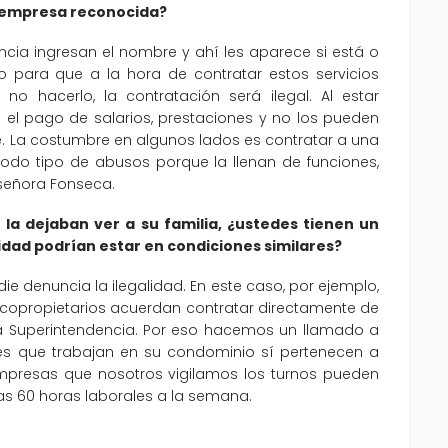
a empresa reconocida?
encia ingresan el nombre y ahí les aparece si está o
 para que a la hora de contratar estos servicios
no hacerlo, la contratación será ilegal. Al estar
 el pago de salarios, prestaciones y no los pueden
nte. La costumbre en algunos lados es contratar a una
odo tipo de abusos porque la llenan de funciones,
señora Fonseca.
o la dejaban ver a su familia, ¿ustedes tienen un
lidad podrían estar en condiciones similares?
 denuncia la ilegalidad. En este caso, por ejemplo,
 copropietarios acuerdan contratar directamente de
la Superintendencia. Por eso hacemos un llamado a
ntes que trabajan en su condominio sí pertenecen a
mpresas que nosotros vigilamos los turnos pueden
las 60 horas laborales a la semana.