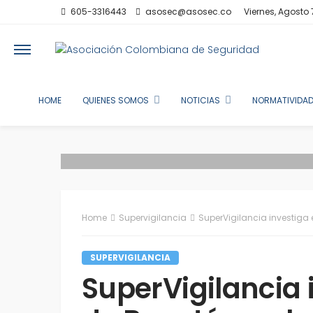
605-3316443
asosec@asosec.co
Viernes, Agosto 
HOME
QUIENES SOMOS
NOTICIAS
NORMATIVIDAD
Home
Supervigilancia
SuperVigilancia investiga ed
SUPERVIGILANCIA
SuperVigilancia i