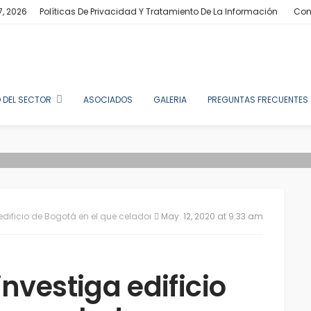
7, 2026
Políticas De Privacidad Y Tratamiento De La Información
Con
 DEL SECTOR
ASOCIADOS
GALERIA
PREGUNTAS FRECUENTES
ificio de Bogotá en el que celadora denuncia haber sido retenida
May. 12, 2020 at 9:33 am
nvestiga edificio