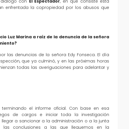
n diálogo con
El Espectador
, en qué consiste esta
ían enfrentada la copropiedad por los abusos que
cio Luz Marina a raíz de la denuncia de la señora
imiento?
or las denuncias de la señora Edy Fonseca. El día
inspección, que ya culminó, y en las próximas horas
mienzan todas las averiguaciones para adelantar y
terminando el informe oficial. Con base en esa
egos de cargos e iniciar toda la investigación
a llegar a sancionar a la administración o a la junta
en las conclusiones a las que lleguemos en la