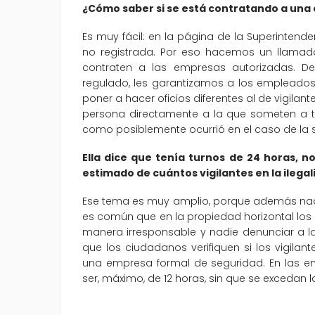
¿Cómo saber si se está contratando a un
Es muy fácil: en la página de la Superintend
no registrada. Por eso hacemos un llamado
contraten a las empresas autorizadas. De 
regulado, les garantizamos a los empleados
poner a hacer oficios diferentes al de vigila
persona directamente a la que someten a t
como posiblemente ocurrió en el caso de la 
Ella dice que tenía turnos de 24 horas, n
estimado de cuántos vigilantes en la ilega
Ese tema es muy amplio, porque además nadie
es común que en la propiedad horizontal los
manera irresponsable y nadie denunciar a 
que los ciudadanos verifiquen si los vigila
una empresa formal de seguridad. En las e
ser, máximo, de 12 horas, sin que se excedan 