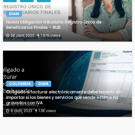
DIAN
Nueva obligación tributaria: Registro Único de
Beneficiarios Finales – RUB
28 abril, 2023
1.97K views
COLOMBIA
DIAN
Obligado a facturar electrónicamente debe hacerlo sin
importar si los bienes y servicios que vende estén o no
gravados con IVA
8 abril, 2023
1.3K views