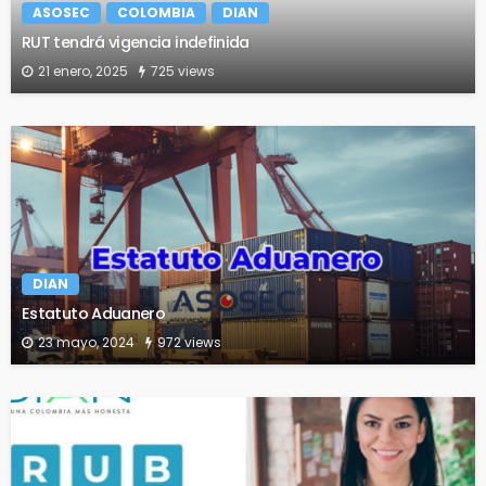
ASOSEC
COLOMBIA
DIAN
RUT tendrá vigencia indefinida
21 enero, 2025
725 views
DIAN
Estatuto Aduanero
23 mayo, 2024
972 views