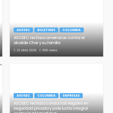
ASOSEC
BOLETINES
COLOMBIA
ASOSEC rechaza amenazas contra el
alcalde Char y su familia
22 abril, 2026
399 views
ASOSEC
COLOMBIA
EMPRESAS
ASOSEC rechaza conductas ilegales en
seguridad privada y pide lucha integral