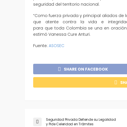
seguridad del territorio nacional.
“Como fuerza privada y principal aliados de 
que atente contra la vida e integri
para que toda Colombia se una en oración po
estimó Vanessa Cure Anturi.
Fuente:
ASOSEC
SHARE ON FACEBOOK
SH
Seguridad Privada Defiende su Legalidad
y Pide Celeridad en Trámites