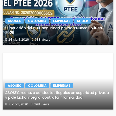
ASOSEC
COLOMBIA
EMPRESAS
SLIDER
Supervisión del PTEE seguridad privada: Nueva Política
2026
24 abril, 2026
638 views
ASOSEC
COLOMBIA
EMPRESAS
ASOSEC rechaza conductas ilegales en seguridad privada
y pide lucha integral contra la informalidad
16 abril, 2026
398 views