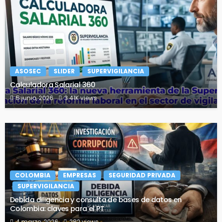
ASOSEC
SLIDER
SUPERVIGILANCIA
Calculadora Salarial 360
5 junio, 2026
3.41K views
COLOMBIA
EMPRESAS
SEGURIDAD PRIVADA
SUPERVIGILANCIA
Debida diligencia y consulta de bases de datos en
Colombia: claves para el PT
4 marzo, 2026
282 views