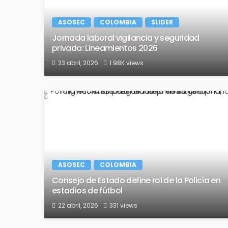
ASOSEC
COLOMBIA
SLIDER
Jornada laboral vigilancia y seguridad
privada: Lineamientos 2026
23 abril, 2026
1.98K views
ASOSEC
COLOMBIA
Consejo de Estado define rol de la Policía en
estadios de fútbol
22 abril, 2026
331 views