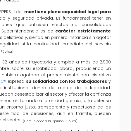
VIPERS Ltda.
mantiene plena capacidad legal para
cia y seguridad privada. Es fundamental tener en
siones que anticipen efectos no consolidados
 Superintendencia es de
carácter estrictamente
delictivos y, siendo en primera instancia sin agotar
egalidad ni la continuidad inmediata del servicio
 Pública)
 32 años de trayectoria y emplea a más de 2.900
mbre sobre su estabilidad laboral, produciendo un
e hubiera agotado el procedimiento administrativo
EC®
expresa
su solidaridad con los trabajadores
y
 institucional dentro del marco de la legalidad.
edan desestabilizar al sector y afectar la confianza
acemos un llamado a la unidad gremial, a la defensa
un entorno justo, transparente y respetuoso de las
 este tipo de decisiones, aún en trámite, pueden
 el sector.
(Comunicado a la Opinión Pública)