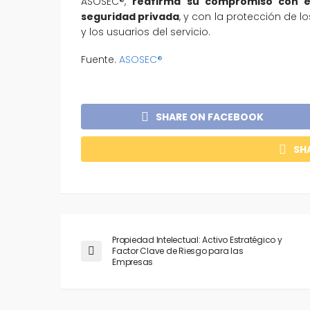
ASOSEC®,
reafirma su compromiso con el 
seguridad privada
, y con la protección de 
y los usuarios del servicio.
Fuente.
ASOSEC®
SHARE ON FACEBOOK
SH
Propiedad Intelectual: Activo Estratégico y
Factor Clave de Riesgo para las
Empresas