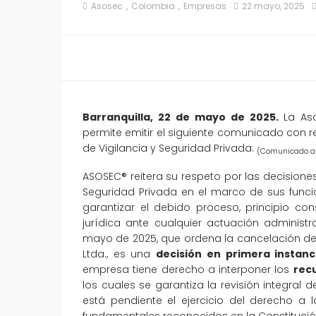
Asosec
Colombia
Empresas
22 mayo, 2025
Barranquilla, 22 de mayo de 2025.
La As
permite emitir el siguiente comunicado con re
de Vigilancia y Seguridad Privada:
(Comunicado a 
ASOSEC® reitera su respeto por las decisione
Seguridad Privada en el marco de sus func
garantizar el debido proceso, principio c
jurídica ante cualquier actuación administr
mayo de 2025, que ordena la cancelación de 
Ltda., es una
decisión en primera instan
empresa tiene derecho a interponer los
recu
los cuales se garantiza la revisión integral
está pendiente el ejercicio del derecho a
fundamentales reconocidos en la Constitución