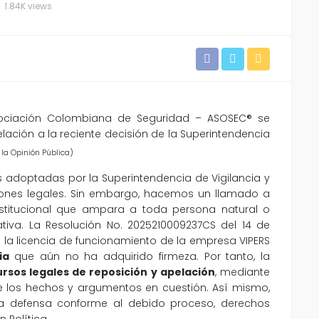
1.84K views
ociación Colombiana de Seguridad – ASOSEC® se
lación a la reciente decisión de la Superintendencia
la Opinión Pública)
s adoptadas por la Superintendencia de Vigilancia y
iones legales. Sin embargo, hacemos un llamado a
onstitucional que ampara a toda persona natural o
ativa. La Resolución No. 2025210009237CS del 14 de
la licencia de funcionamiento de la empresa VIPERS
cia
que aún no ha adquirido firmeza. Por tanto, la
rsos legales de reposición y apelación
, mediante
 de los hechos y argumentos en cuestión. Así mismo,
 la defensa conforme al debido proceso, derechos
 Política.