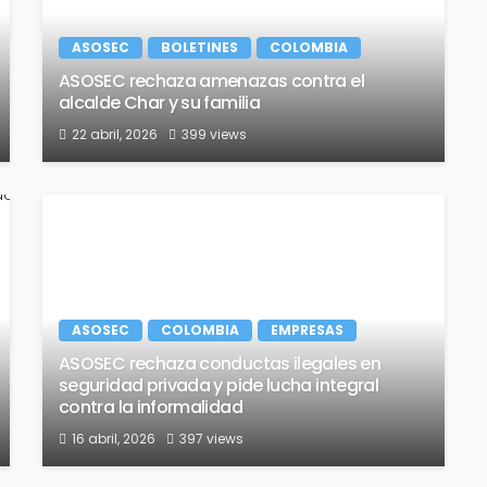
ASOSEC
BOLETINES
COLOMBIA
ASOSEC rechaza amenazas contra el
alcalde Char y su familia
22 abril, 2026
399 views
ASOSEC
COLOMBIA
EMPRESAS
ASOSEC rechaza conductas ilegales en
seguridad privada y pide lucha integral
contra la informalidad
16 abril, 2026
397 views