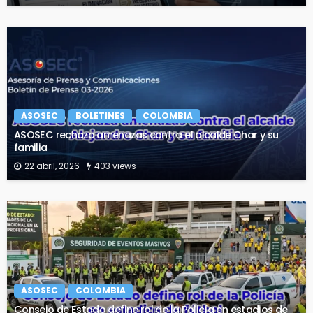
ASOSEC
BOLETINES
COLOMBIA
ASOSEC rechaza amenazas contra el alcalde Char y su
familia
22 abril, 2026
403 views
ASOSEC
COLOMBIA
Consejo de Estado define rol de la Policía en estadios de