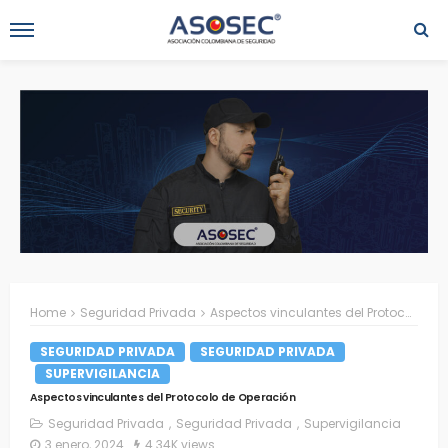
Home
Seguridad Privada
Aspectos vinculantes del Protocolo de Operación
SEGURIDAD PRIVADA
SEGURIDAD PRIVADA
SUPERVIGILANCIA
Aspectos vinculantes del Protocolo de Operación
Seguridad Privada
Seguridad Privada
Supervigilancia
3 enero, 2024
4.34K views