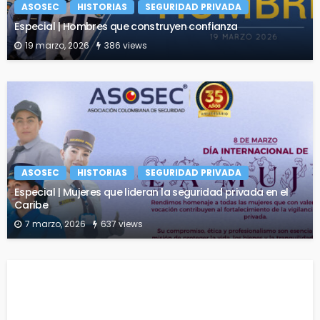
ASOSEC
HISTORIAS
SEGURIDAD PRIVADA
Especial | Hombres que construyen confianza
19 marzo, 2026
386 views
ASOSEC
HISTORIAS
SEGURIDAD PRIVADA
Especial | Mujeres que lideran la seguridad privada en el
Caribe
7 marzo, 2026
637 views