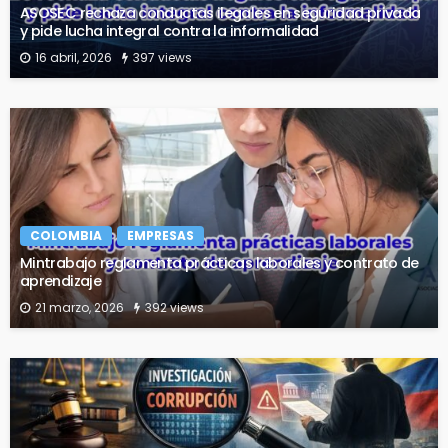
ASOSEC rechaza conductas ilegales en seguridad privada
y pide lucha integral contra la informalidad
16 abril, 2026
397 views
COLOMBIA
EMPRESAS
Mintrabajo reglamenta prácticas laborales y contrato de
aprendizaje
21 marzo, 2026
392 views