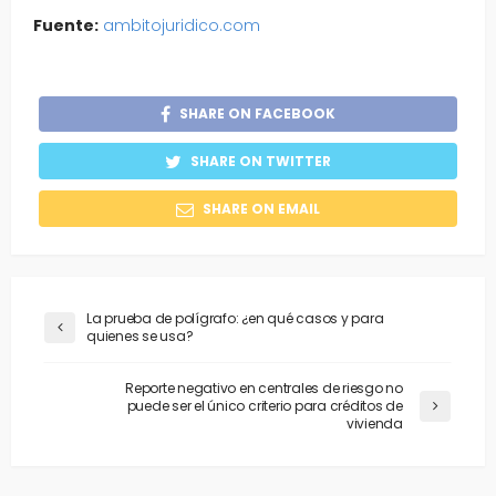
Fuente:
ambitojuridico.com
SHARE ON FACEBOOK
SHARE ON TWITTER
SHARE ON EMAIL
La prueba de polígrafo: ¿en qué casos y para
quienes se usa?
Reporte negativo en centrales de riesgo no
puede ser el único criterio para créditos de
vivienda