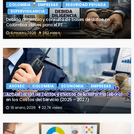
COLOMBIA
EMPRESAS
SEGURIDAD PRIVADA
SUPERVIGILANCIA
Debida diligencia y consulta de bases de datos en
Colombia: claves para el PT
4 marzo, 2026
282 views
ASOSEC
COLOMBIA
ECONOMIA
EMPRESAS
Actualización de Tarifas y Efectos de la Reforma Laboral
en los Costos del Servicio (2025 – 2027)
18 enero, 2026
22.7K views