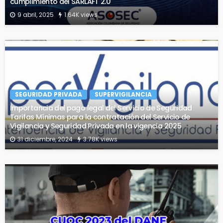
cumplimiento del SARLAFT 2.0
9 abril, 2025
1.64K views
SEGURIDAD PRIVADA
SUPERVIGILANCIA
Importancia del pago legal del Servicio de Seguridad
Tarifas Mínimas para la contratación del Servicio de
Vigilancia y Seguridad Privada en la vigencia 2025
31 diciembre, 2024
3.78K views