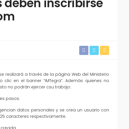
s deben inscribirse
com
n se realizará a través de la página Web del Ministerio
do clic en el banner “iMTegra”. Además quienes no
sto no podrán ejercer csu trabajo.
res pasos:
igencian datos personales y se crea un usuario con
25 caracteres respectivamente.
e creada.