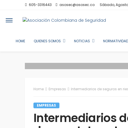
605-3316443
asosec@asosec.co
Sábado, Agosto
HOME
QUIENES SOMOS
NOTICIAS
NORMATIVIDAD
Home
Empresas
Intermediarios de seguros en ri
EMPRESAS
Intermediarios d