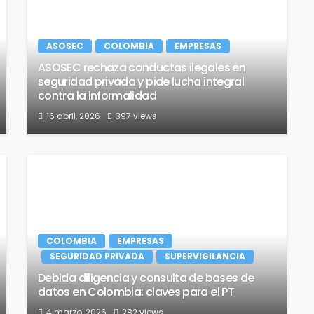
ASOSEC
COLOMBIA
EMPRESAS
ASOSEC rechaza conductas ilegales en
seguridad privada y pide lucha integral
contra la informalidad
16 abril, 2026
397 views
COLOMBIA
EMPRESAS
SEGURIDAD PRIVADA
SUPERVIGILANCIA
Debida diligencia y consulta de bases de
datos en Colombia: claves para el PT
4 marzo, 2026
282 views