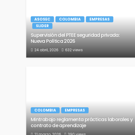
ASOSEC
COLOMBIA
EMPRESAS
SLIDER
Supervisión del PTEE seguridad privada:
Nueva Política 2026
24 abril, 2026
632 views
COLOMBIA
EMPRESAS
Mintrabajo reglamenta prácticas laborales y
contrato de aprendizaje
21 marzo, 2026
390 views