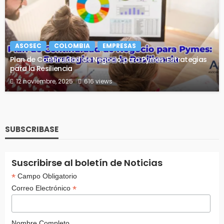
ASOSEC
COLOMBIA
EMPRESAS
Plan de Continuidad de Negocio para Pymes: Estrategias
para la Resiliencia
12 noviembre, 2025
616 views
SUBSCRIBASE
Suscribirse al boletín de Noticias
*
Campo Obligatorio
*
Correo Electrónico
Nombre Completo