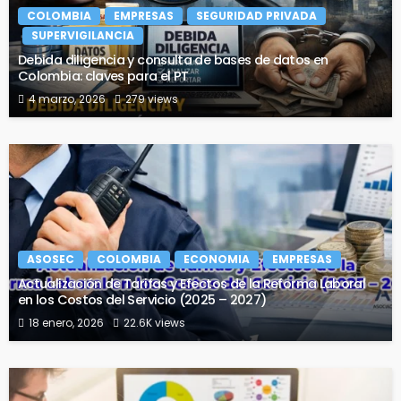
COLOMBIA
EMPRESAS
SEGURIDAD PRIVADA
SUPERVIGILANCIA
Debida diligencia y consulta de bases de datos en
Colombia: claves para el PT
4 marzo, 2026
279 views
ASOSEC
COLOMBIA
ECONOMIA
EMPRESAS
Actualización de Tarifas y Efectos de la Reforma Laboral
en los Costos del Servicio (2025 – 2027)
18 enero, 2026
22.6K views