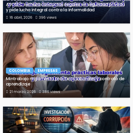
ASOSEC rechaza conductas ilegales en seguridad privada
y pide lucha integral contra la informalidad
16 abril, 2026
396 views
COLOMBIA
EMPRESAS
Mintrabajo reglamenta prácticas laborales y contrato de
aprendizaje
21 marzo, 2026
386 views