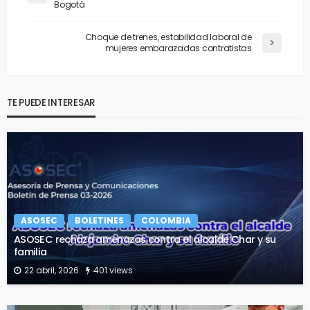
Bogotá
Choque de trenes, estabilidad laboral de
mujeres embarazadas contratistas
TE PUEDE INTERESAR
ASOSEC
BOLETINES
COLOMBIA
ASOSEC rechaza amenazas contra el alcalde Char y su
familia
22 abril, 2026
401 views