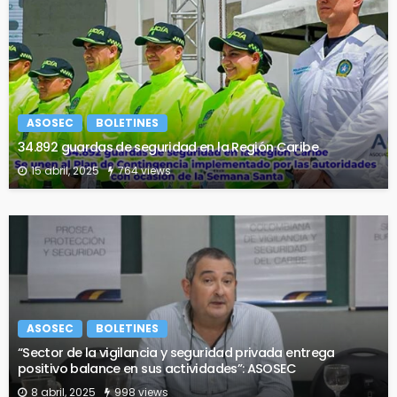
ASOSEC
BOLETINES
34.892 guardas de seguridad en la Región Caribe
15 abril, 2025
764 views
ASOSEC
BOLETINES
“Sector de la vigilancia y seguridad privada entrega
positivo balance en sus actividades”: ASOSEC
8 abril, 2025
998 views