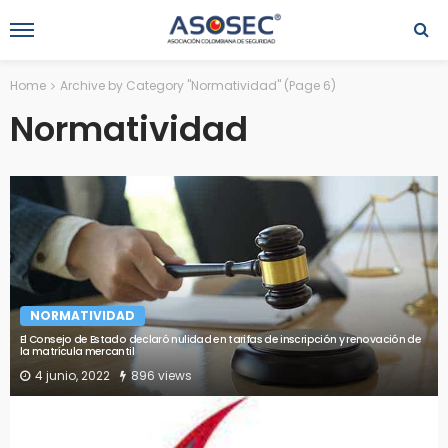
Home
Archive by Category "Normatividad"
(Page 6)
Normatividad
NORMATIVIDAD
El Consejo de Estado declaró nulidad en tarifas de inscripción y renovación de
la matrícula mercantil
4 junio, 2022
896 views