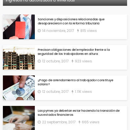
ingresos no autorizados a viviendas
Sanciones y disposiciones relacionadas que
desaparecieron con la reforma tributaria
14 noviembre, 2017
815 views
Precisan obligaciones del empleador frente a la
seguridad de los trabajadores en altura
12 octubre, 2017
923 views
¿Pago de arrendamiento al trabajador constituye
salario?
12 octubre, 2017
1.11K views
Las pymes ya deberían estar haciendo la transición de
sus estados financieros
22 septiembre, 2017
665 views