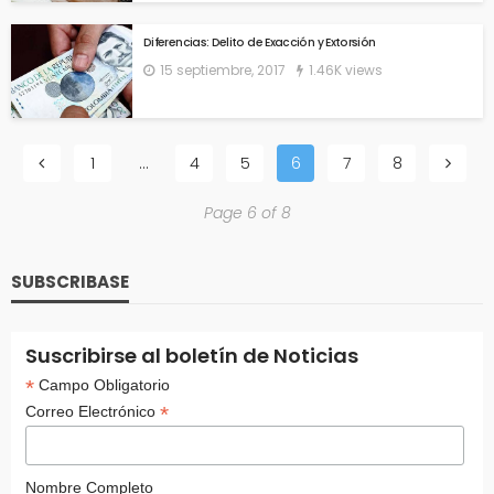
Diferencias: Delito de Exacción y Extorsión
15 septiembre, 2017
1.46K views
1
…
4
5
6
7
8
Page 6 of 8
SUBSCRIBASE
Suscribirse al boletín de Noticias
*
Campo Obligatorio
*
Correo Electrónico
Nombre Completo