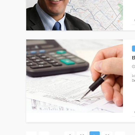
E
L
De