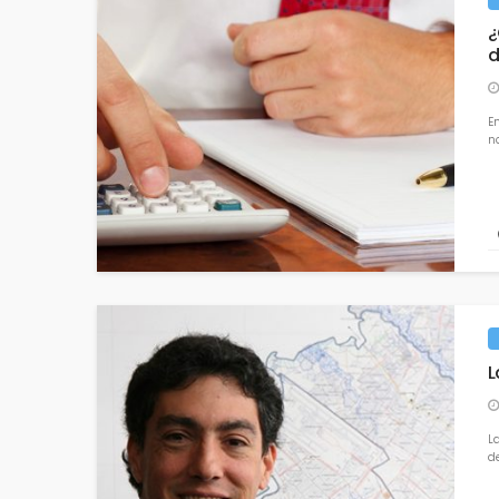
¿
d
E
n
L
L
de