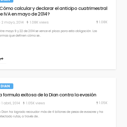
Cómo calcular y declarar el anticipo cuatrimestral
e IVA en mayo de 2014?
1.08K
2 mayo, 2014
1.08K views
ntre mayo 9 y 22 de 2014 se vence el plazo para esta obligación. Las
ormas que definen cómo se...
DIAN
a formula exitosa de la Dian contra la evasión
1.05K
1 abril, 2014
1.05K views
a Dian ha logrado recaudar más de 4 billones de pesos de evasores y ha
tectado rutas, a través de...