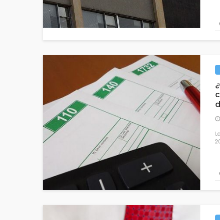
¿
c
d
La
20