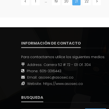
1
…
19
20
21
22
INFORMACIÓN DE CONTACTO
Para contactarnos utilice los siguientes medios:
Address:
Carrera 52 # 72 - 131 Of. 304
Phone:
605-3316443
Email:
asosec@asosec.co
Website:
https://www.asosec.co
BUSQUEDA