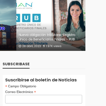
DIAN
los
Estos serían los obligados a presentar
Claves par
exógena por el año gravable 2023
9 julio, 2
28 octubre, 2022
1.69K views
SUBSCRIBASE
Suscribirse al boletín de Noticias
*
Campo Obligatorio
*
Correo Electrónico