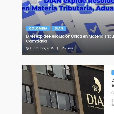
COLOMBIA
DIAN
Obligado a facturar electrónicamente debe hac
egistro
bienes y servicios que vende estén o no grav
s – RUB
8 abril, 2023
1.3K views
​
e
El
ll