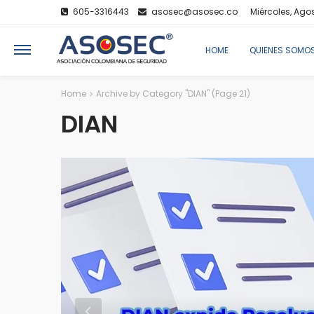
605-3316443
asosec@asosec.co
Miércoles, Ago
HOME
QUIENES SOMO
Home
Archive by Category "DIAN"
(Page 21)
DIAN
da