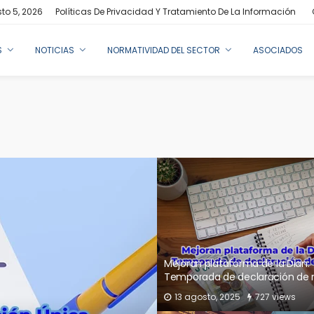
sto 5, 2026
Políticas De Privacidad Y Tratamiento De La Información
S
NOTICIAS
NORMATIVIDAD DEL SECTOR
ASOCIADOS
La Dian permitirá deducir de la
gravable de renta todos los cos
gastos pagados a través de Neq
Daviplata
18 febrero, 2023
1.37K views