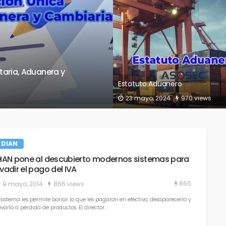
erlo sin importar si los
El nuevo enfoque regulador de 
ados con IVA
criptoactivos
28 octubre, 2022
965 views
DIAN
DIAN pone al descubierto modernos sistemas para
vadir el pago del IVA
866
9 mayo, 2014
866 views
 sistema les permite borrar lo que les pagaron en efectivo, desaparecerlo y
evarlo a pérdida de productos. El director...