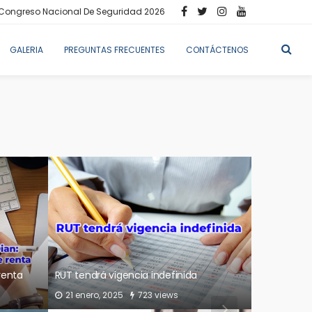
Congreso Nacional De Seguridad 2026
GALERIA
PREGUNTAS FRECUENTES
CONTÁCTENOS
 base
tos y
ui o
Estos son los plazos para declarar y
pagar impuestos en el 2023
13 enero, 2023
1.14K views