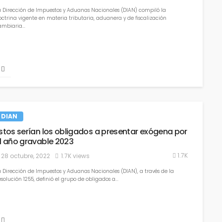
3 septiembre, 2021
850 views
a Dirección de Impuestos y Aduanas Nacionales (DIAN) compiló la
octrina vigente en materia tributaria, aduanera y de fiscalización
mbiaria...
Se debe actualizar el RUT antes
de junio
DIAN
26 junio, 2021
813 views
stos serían los obligados a presentar exógena por
l año gravable 2023
1.7K
28 octubre, 2022
1.7K views
a Dirección de Impuestos y Aduanas Nacionales (DIAN), a través de la
solución 1255, definió el grupo de obligados a...
Mecanismos para mantenerse a
obligaciones tributarias