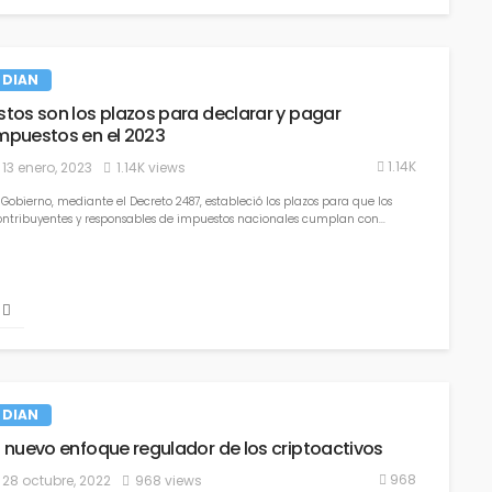
21 mayo, 2022
1.26K views
DIAN
stos son los plazos para declarar y pagar
mpuestos en el 2023
1.14K
13 enero, 2023
1.14K views
Aclaran aspectos de la firma dig
 Gobierno, mediante el Decreto 2487, estableció los plazos para que los
el documento de nómina electr
ontribuyentes y responsables de impuestos nacionales cumplan con...
servicios digitales: DIAN
Dian
4 diciembre, 2021
1.08K views
DIAN
l nuevo enfoque regulador de los criptoactivos
Indemnizaciones a título de luc
cesante y autorretención gener
968
28 octubre, 2022
968 views