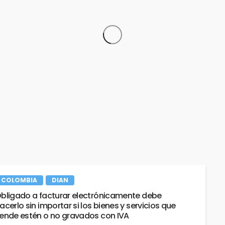
Mejoran plataforma de la Dian:
Temporada de declaración de 
13 agosto, 2025
728 views
taria, Aduanera y
Estatuto Aduanero
23 mayo, 2024
972 views
COLOMBIA
DIAN
bligado a facturar electrónicamente debe
La Dian permitirá deducir de la
acerlo sin importar si los bienes y servicios que
gravable de renta todos los cos
ende estén o no gravados con IVA
gastos pagados a través de Neq