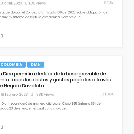
Daviplata
1.3K
8 abril, 2023
1.3K views
18 febrero, 2023
1.38K views
e acuerdo con el Concepto Unificado 106 del 2022, sobre obligación de
cturar y sistema de factura electrónica, siempre que...
erlo sin importar si los
El nuevo enfoque regulador de 
COLOMBIA
DIAN
ados con IVA
criptoactivos
a Dian permitirá deducir de la base gravable de
28 octubre, 2022
968 views
enta todos los costos y gastos pagados a través
e Nequi o Daviplata
1.38K
18 febrero, 2023
1.38K views
 Dian reconsideró de manera oficiosa el Oficio 365 (interno 116) del
asado 23 de enero, en el cual concluyó que...
Devoluciones y saldos a favor
automáticos de la DIAN