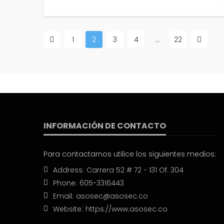
1
2
3
4
…
22
DIAN
Se aclara contenido de la Resolución 12, sob
adquisiciones: Dian
1 mayo, 2021
1.22K views
INFORMACIÓN DE CONTACTO
Para contactarnos utilice los siguientes medios:
Address:
Carrera 52 # 72 - 131 Of. 304
Phone:
605-3316443
Email:
asosec@asosec.co
Website:
https://www.asosec.co