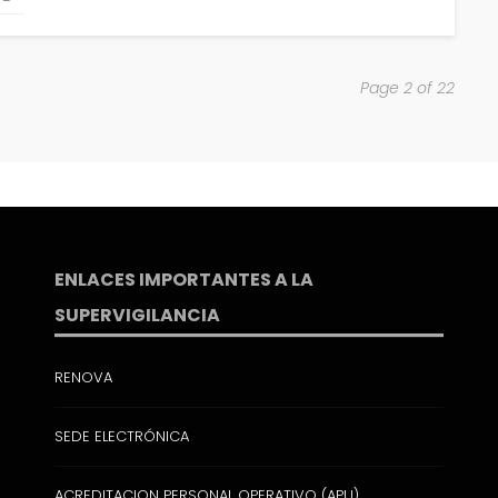
13 marzo, 2021
999 views
Page 2 of 22
re documento soporte en
Calendario cambiario 2021: DIAN
20 febrero, 2021
1.58K views
ENLACES IMPORTANTES A LA
SUPERVIGILANCIA
RENOVA
SEDE ELECTRÓNICA
ACREDITACION PERSONAL OPERATIVO (APU)