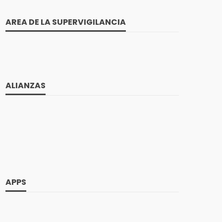
26 marzo, 2022
734 views
AREA DE LA SUPERVIGILANCIA
Listos los plazos para el pago de
ALIANZAS
ital en
impuestos y topes para declarar renta
ónica:
en el próximo año: CALENDARIO
TRIBUTARIO
25 octubre, 2021
1.14K views
APPS
ro
Clasificación Única de Ocupaciones
al: Dian
para Colombia – CUOC