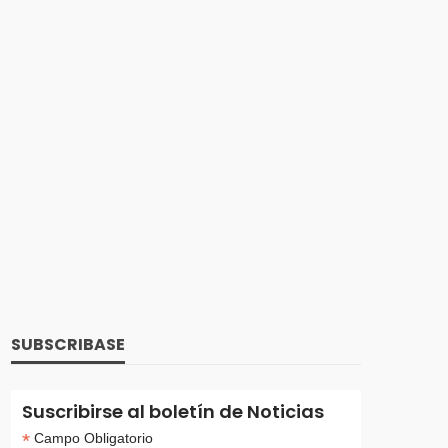
renta
RUT tendrá vigencia indefinida
21 enero, 2025
726 views
Nueva obligación tributaria: Registro
Único de Beneficiarios Finales – RUB
28 abril, 2023
1.97K views
SUBSCRIBASE
 base
Suscribirse al boletín de Noticias
tos y
ui o
Estos son los plazos para declarar y
*
Campo Obligatorio