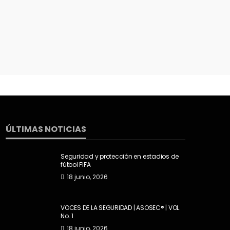
26 febrero, 2021
1.17K views
El correo electrónico reportado en el
RUT es el medio de notificación oficial
22 enero, 2021
945 views
ÚLTIMAS NOTICIAS
Seguridad y protección en estadios de
fútbol FIFA
18 junio, 2026
VOCES DE LA SEGURIDAD | ASOSEC® | VOL.
No. 1
18 junio, 2026