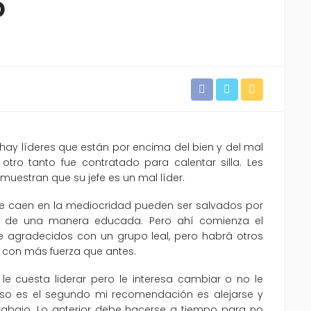
o
 hay líderes que están por encima del bien y del mal
otro tanto fue contratado para calentar silla. Les
muestran que su jefe es un mal líder.
que caen en la mediocridad pueden ser salvados por
 de una manera educada. Pero ahí comienza el
e agradecidos con un grupo leal, pero habrá otros
 con más fuerza que antes.
e le cuesta liderar pero le interesa cambiar o no le
caso es el segundo mi recomendación es alejarse y
rabajo. Lo anterior debe hacerse a tiempo para no