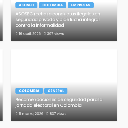
ASOSEC
COLOMBIA
EMPRESAS
ASOSEC rechaza conductas ilegales en
seguridad privada y pide lucha integral
contra la informalidad
16 abril, 2026
397 views
COLOMBIA
GENERAL
Recomendaciones de seguridad para la
jornada electoral en Colombia
5 marzo, 2026
837 views