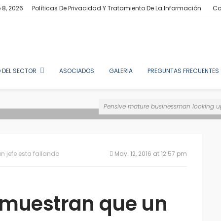
 8, 2026
Políticas De Privacidad Y Tratamiento De La Información
Co
 DEL SECTOR
ASOCIADOS
GALERIA
PREGUNTAS FRECUENTES
Pensive mature businessman looking up 
 jefe esta fallando
May. 12, 2016 at 12:57 pm
emuestran que un