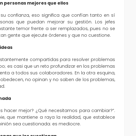
on personas mejores que ellos
su confianza, eso significa que confían tanto en sí
onas que puedan mejorar su gestión. Los jefes
stante temor frente a ser remplazados, pues no se
tan gente que ejecute órdenes y que no cuestione.
 ideas
onstantemente compartidas para resolver problemas
o; es casi que un reto profundizar en los problemas
enta a todos sus colaboradores. En la otra esquina,
o obedecen, no opinan y no saben de los problemas,
ad.
 nada
s hacer mejor? ¿Qué necesitamos para cambiar?”.
, que mantiene a raya la realidad, que establece
pinión sea cuestionada: es mediocre.
sonas que los cuestionan