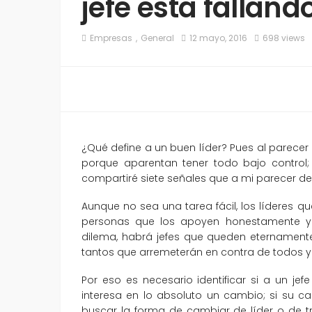
jefe esta falland
Empresas
General
12 mayo, 2016
698 views
¿Qué define a un buen líder? Pues al parecer
porque aparentan tener todo bajo control; 
compartiré siete señales que a mi parecer de
Aunque no sea una tarea fácil, los líderes 
personas que los apoyen honestamente y
dilema, habrá jefes que queden eternament
tantos que arremeterán en contra de todos y
Por eso es necesario identificar si a un jef
interesa en lo absoluto un cambio; si su 
buscar la forma de cambiar de líder o de t