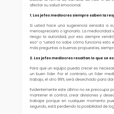
afectar su salud emocional.
1. Los jefes mediocres siempre saben la re
Si usted hace una sugerencia sensata a su
menospreciarlo o ignorarlo. La mediocrida
riesgo la autoridad, por eso siempre vend
eso” o “usted no sabe cómo funciona esto e
más preguntas a buenas propuestas, siempre p
2. Los jefes mediocres resaltan lo que se 
Para que un equipo pueda crecer es necesari
un buen líder. Por el contrario, un líder med
trabajo, el otro 99% será desechado para darle
Evidentemente este último no se preocupa po
mantener el control, crear divisiones y deseq
trabajar porque en cualquier momento pued
segundo, está perdiendo la posibilidad de lo