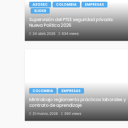
ASOSEC
COLOMBIA
EMPRESAS
SLIDER
Supervisión del PTEE seguridad privada:
Nueva Política 2026
24 abril, 2026
634 views
COLOMBIA
EMPRESAS
Mintrabajo reglamenta prácticas laborales y
contrato de aprendizaje
21 marzo, 2026
390 views