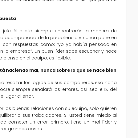
spuesta
 jefe, él o ella siempre encontrarán la manera de
d va acompañada de la prepotencia y nunca pone en
rá con respuestas como: “yo ya había pensado en
n la empresa”. Un buen líder sabe escuchar y hace
iensa en el equipo, es flexible.
está haciendo mal, nunca sobre lo que se hace bien
o resaltar los logros de sus compañeros, eso haría
iocre siempre señalará los errores, así sea el1% del
 lugar al error.
r las buenas relaciones con su equipo, solo quieren
uilibrar a sus trabajadores. Si usted tiene miedo al
e cometer un error, primero, tiene un mal líder y
grar grandes cosas.