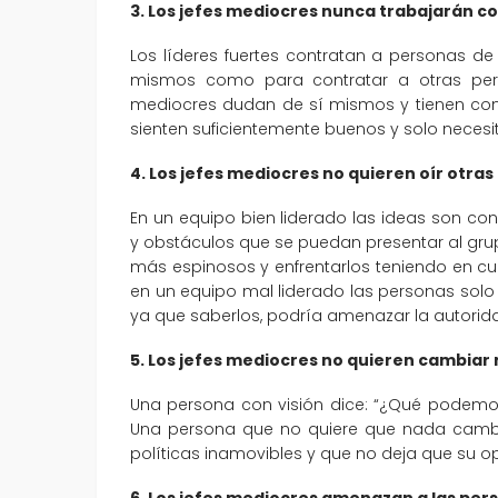
3. Los jefes mediocres nunca trabajarán c
Los líderes fuertes contratan a personas de 
mismos como para contratar a otras pers
mediocres dudan de sí mismos y tienen con
sienten suficientemente buenos y solo necesi
4. Los jefes mediocres no quieren oír otras
En un equipo bien liderado las ideas son c
y obstáculos que se puedan presentar al grup
más espinosos y enfrentarlos teniendo en cu
en un equipo mal liderado las personas sol
ya que saberlos, podría amenazar la autorid
5. Los jefes mediocres no quieren cambiar
Una persona con visión dice: “¿Qué podemo
Una persona que no quiere que nada cambie
políticas inamovibles y que no deja que su o
6. Los jefes mediocres amenazan a las per