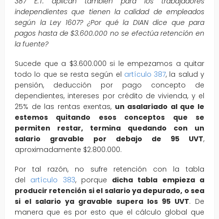
387 E.T. aplican también para los trabajadores
independientes que tienen la calidad de empleados
según la Ley 1607? ¿Por qué la DIAN dice que para
pagos hasta de $3.600.000 no se efectúa retención en
la fuente?
Sucede que a $3.600.000 si le empezamos a quitar
todo lo que se resta según el
artículo 387
, la salud y
pensión, deducción por pago concepto de
dependientes, intereses por crédito de vivienda, y el
25% de las rentas exentas,
un asalariado al que le
estemos quitando esos conceptos que se
permiten restar, termina quedando con un
salario gravable por debajo de 95 UVT
,
aproximadamente $2.800.000.
Por tal razón, no sufre retención con la tabla
del
artículo 383
, porque
dicha tabla empieza a
producir retención si el salario ya depurado, o sea
si el salario ya gravable supera los 95 UVT
. De
manera que es por esto que el cálculo global que