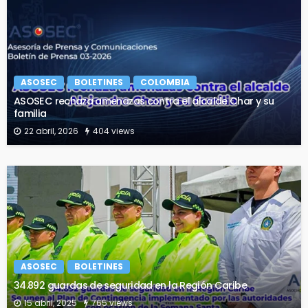
ASOSEC
BOLETINES
COLOMBIA
ASOSEC rechaza amenazas contra el alcalde Char y su
familia
22 abril, 2026
404 views
ASOSEC
BOLETINES
34.892 guardas de seguridad en la Región Caribe
15 abril, 2025
765 views