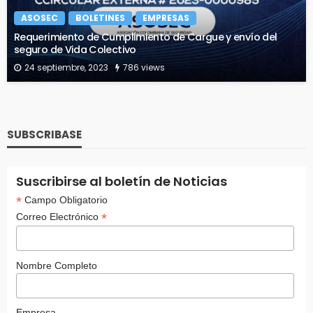
ASOSEC
BOLETINES
EMPRESAS
Requerimiento de Cumplimiento de Cargue y envío del
seguro de Vida Colectivo
24 septiembre, 2023
786 views
SUBSCRIBASE
Suscribirse al boletín de Noticias
*
Campo Obligatorio
*
Correo Electrónico
Nombre Completo
Empresa