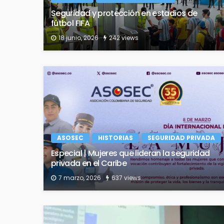
Seguridad y protección en estadios de
fútbol FIFA
18 junio, 2026
242 views
ASOSEC
HISTORIAS
SEGURIDAD PRIVADA
Especial | Mujeres que lideran la seguridad
privada en el Caribe
7 marzo, 2026
637 views