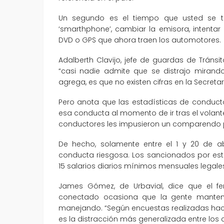
Un segundo es el tiempo que usted se t
‘smarthphone’, cambiar la emisora, intentar 
DVD o GPS que ahora traen los automotores.
Adalberth Clavijo, jefe de guardas de Tráns
“casi nadie admite que se distrajo mirando
agrega, es que no existen cifras en la Secreta
Pero anota que las estadísticas de conducto
esa conducta al momento de ir tras el volante. 
conductores les impusieron un comparendo p
De hecho, solamente entre el 1 y 20 de a
conducta riesgosa. Los sancionados por est
15 salarios diarios mínimos mensuales legales
James Gómez, de Urbavial, dice que el f
conectado ocasiona que la gente manteng
manejando. “Según encuestas realizadas hace
es la distracción más generalizada entre los 