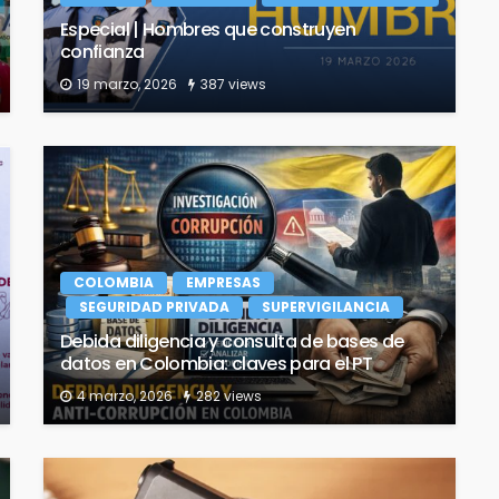
Especial | Hombres que construyen
confianza
19 marzo, 2026
387 views
COLOMBIA
EMPRESAS
SEGURIDAD PRIVADA
SUPERVIGILANCIA
Debida diligencia y consulta de bases de
datos en Colombia: claves para el PT
4 marzo, 2026
282 views