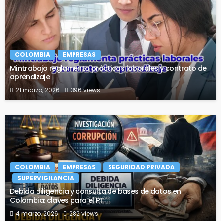
COLOMBIA
EMPRESAS
Mintrabajo reglamenta prácticas laborales y contrato de
aprendizaje
21 marzo, 2026
396 views
COLOMBIA
EMPRESAS
SEGURIDAD PRIVADA
SUPERVIGILANCIA
Debida diligencia y consulta de bases de datos en
Colombia: claves para el PT
4 marzo, 2026
282 views