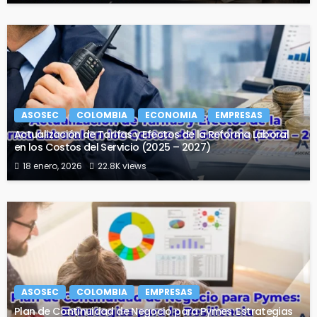
ASOSEC
COLOMBIA
ECONOMIA
EMPRESAS
Actualización de Tarifas y Efectos de la Reforma Laboral
en los Costos del Servicio (2025 – 2027)
18 enero, 2026
22.8K views
ASOSEC
COLOMBIA
EMPRESAS
Plan de Continuidad de Negocio para Pymes: Estrategias