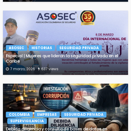
ASOSEC
HISTORIAS
SEGURIDAD PRIVADA
Especial | Mujeres que lideran la seguridad privada en el
Caribe
7 marzo, 2026
637 views
COLOMBIA
EMPRESAS
SEGURIDAD PRIVADA
SUPERVIGILANCIA
Debida diligencia y consulta de bases de datos en