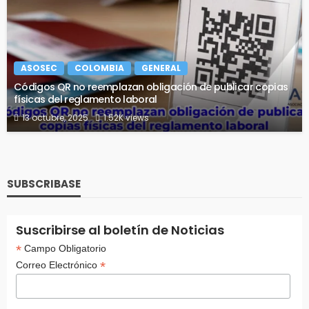
ASOSEC
COLOMBIA
GENERAL
Códigos QR no reemplazan obligación de publicar copias
físicas del reglamento laboral
13 octubre, 2025
1.52K views
SUBSCRIBASE
Suscribirse al boletín de Noticias
*
Campo Obligatorio
*
Correo Electrónico