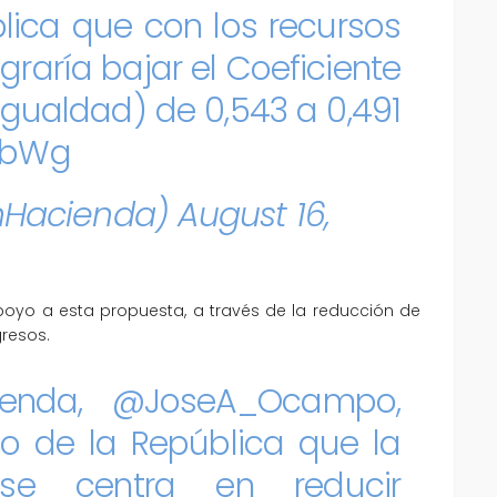
lica que con los recursos
raría bajar el Coeficiente
igualdad) de 0,543 a 0,491
r1bWg
nHacienda)
August 16,
oyo a esta propuesta, a través de la reducción de
resos.
ienda,
@JoseA_Ocampo
,
so de la República que la
e centra en reducir