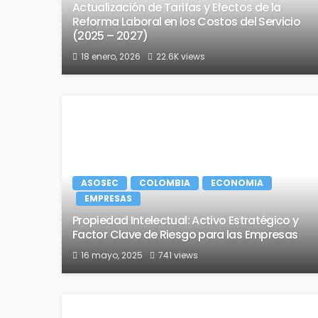
Actualización de Tarifas y Efectos de la
Reforma Laboral en los Costos del Servicio
(2025 – 2027)
18 enero, 2026
22.6K views
ASOSEC
COLOMBIA
ECONOMIA
EMPRESAS
Propiedad Intelectual: Activo Estratégico y
Factor Clave de Riesgo para las Empresas
16 mayo, 2025
741 views