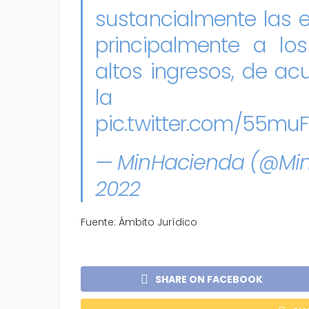
sustancialmente las 
principalmente a lo
altos ingresos, de ac
l
pic.twitter.com/55mu
— MinHacienda (@Mi
2022
Fuente: Ámbito Jurídico
SHARE ON FACEBOOK