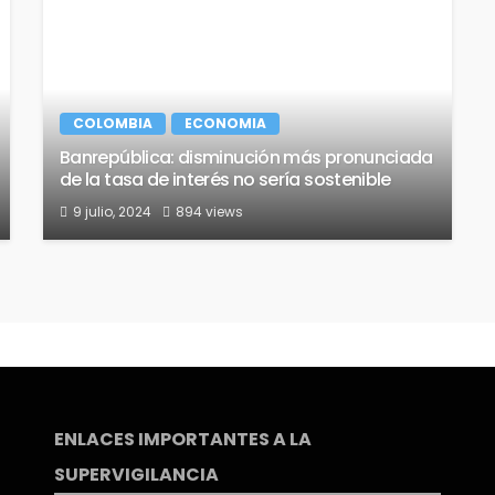
COLOMBIA
ECONOMIA
Banrepública: disminución más pronunciada
de la tasa de interés no sería sostenible
9 julio, 2024
894 views
ENLACES IMPORTANTES A LA
SUPERVIGILANCIA