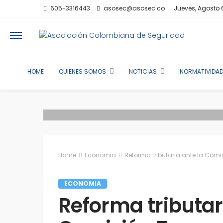
605-3316443
asosec@asosec.co
Jueves, Agosto 
HOME
QUIENES SOMOS
NOTICIAS
NORMATIVIDAD
Home
Economia
Reforma tributaria ante la Com
ECONOMIA
Reforma tributar