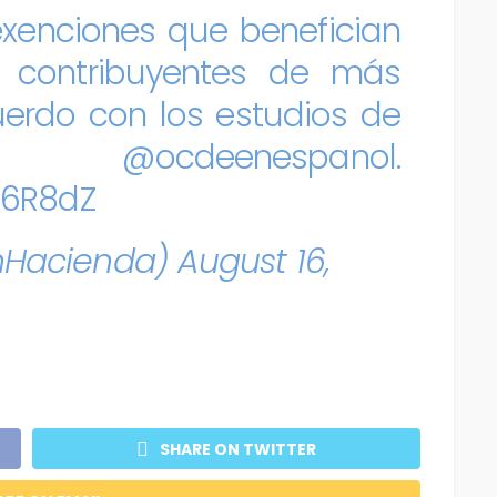
exenciones que benefician
s contribuyentes de más
uerdo con los estudios de
a
@ocdeenespanol
.
F6R8dZ
nHacienda)
August 16,
SHARE ON TWITTER