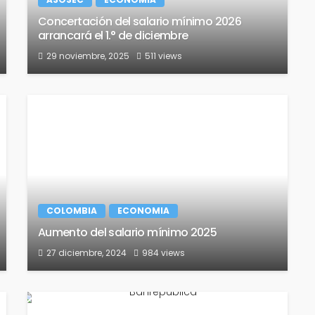
Concertación del salario mínimo 2026
arrancará el 1.° de diciembre
29 noviembre, 2025
511 views
COLOMBIA
ECONOMIA
Aumento del salario mínimo 2025
27 diciembre, 2024
984 views