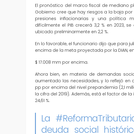
El pronóstico del marco fiscal de mediano pl
Gobierno cree que hay riesgos a la baja por
presiones inflacionarias y una política
difícilmente el PIB crecerá 3,2 % en 2023, se 
ubicado preliminarmente en 2,2 %.
En lo favorable, el funcionario dijo que para 
encima de la meta proyectada por la DIAN, en
$ 17.008 mm por encima.
Ahora bien, en materia de demandas soci
aumentado las necesidades, y lo reflejó en 
pp por encima del nivel prepandemia (2,1 mi
la cifra del 2019). Además, está el factor de la
24,61 %.
La
#ReformaTributari
deuda social históric