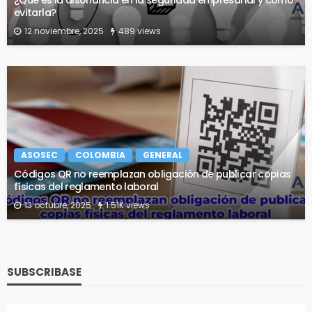
¿Qué es la disonancia en la seguridad empresarial y cómo
evitarla?
12 noviembre, 2025
489 views
ASOSEC
COLOMBIA
GENERAL
Códigos QR no reemplazan obligación de publicar copias
físicas del reglamento laboral
13 octubre, 2025
1.51K views
SUBSCRIBASE