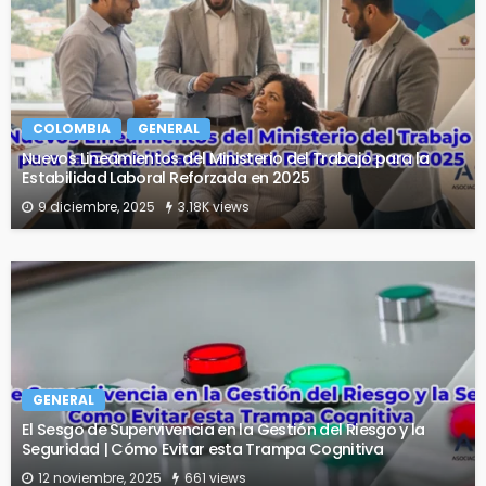
COLOMBIA
GENERAL
Nuevos Lineamientos del Ministerio del Trabajo para la
Estabilidad Laboral Reforzada en 2025
9 diciembre, 2025
3.18K views
GENERAL
El Sesgo de Supervivencia en la Gestión del Riesgo y la
Seguridad | Cómo Evitar esta Trampa Cognitiva
12 noviembre, 2025
661 views