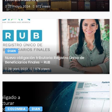
23 mayo, 2024
972 views
DIAN
Nueva obligación tributaria: Registro Único de
Beneficiarios Finales – RUB
28 abril, 2023
1.97K views
COLOMBIA
DIAN