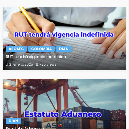
ASOSEC
COLOMBIA
DIAN
RUT tendrá vigencia indefinida
21 enero, 2025
725 views
DIAN
Estatuto Aduanero