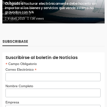
Obligado a facturar electrónicamente debe hacerlo sin
importar si los bienes y servicios que vende estén o no
gravados con IVA
8 abril, 2023
1.3K views
SUBSCRIBASE
Suscribirse al boletín de Noticias
*
Campo Obligatorio
*
Correo Electrónico
Nombre Completo
Empresa