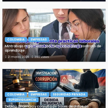
COLOMBIA
EMPRESAS
Mintrabajo reglamenta prácticas laborales y contrato de
aprendizaje
21 marzo, 2026
390 views
COLOMBIA
EMPRESAS
SEGURIDAD PRIVADA
SUPERVIGILANCIA
Debida diligencia y consulta de bases de datos en