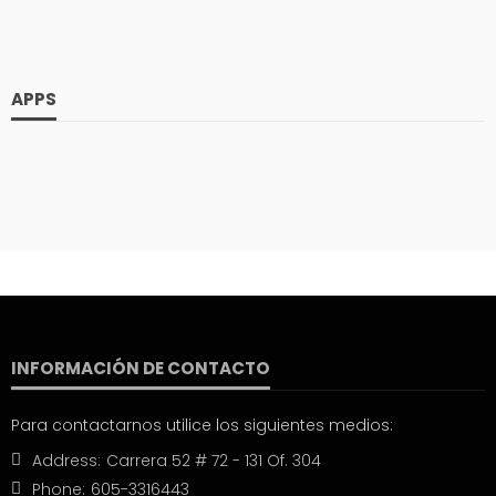
APPS
INFORMACIÓN DE CONTACTO
Para contactarnos utilice los siguientes medios:
Address:
Carrera 52 # 72 - 131 Of. 304
Phone:
605-3316443