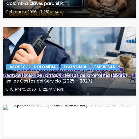
Colombia: claves para el PT
4 marzo, 2026
281 views
ASOSEC
COLOMBIA
ECONOMIA
EMPRESAS
Actualización de Tarifas y Efectos de la Reforma Laboral
en los Costos del Servicio (2025 – 2027)
18 enero, 2026
22.7K views