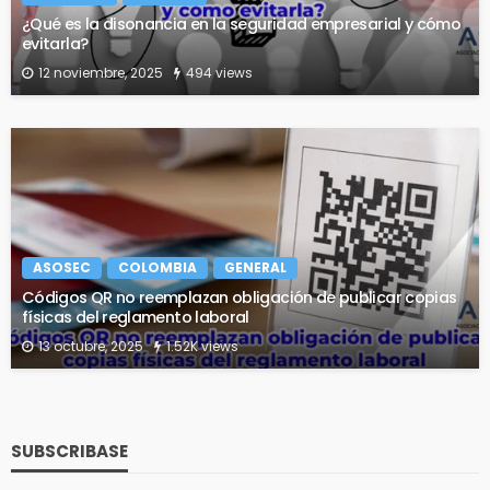
¿Qué es la disonancia en la seguridad empresarial y cómo
evitarla?
12 noviembre, 2025
494 views
ASOSEC
COLOMBIA
GENERAL
Códigos QR no reemplazan obligación de publicar copias
físicas del reglamento laboral
13 octubre, 2025
1.52K views
SUBSCRIBASE