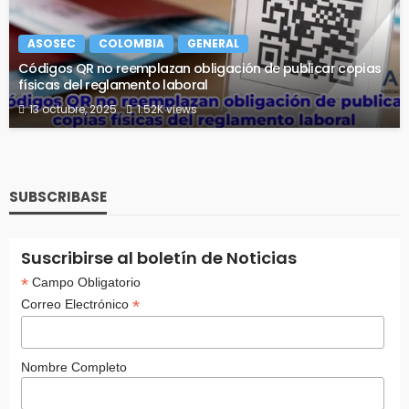
ASOSEC
COLOMBIA
GENERAL
Códigos QR no reemplazan obligación de publicar copias
físicas del reglamento laboral
13 octubre, 2025
1.52K views
SUBSCRIBASE
Suscribirse al boletín de Noticias
*
Campo Obligatorio
*
Correo Electrónico
Nombre Completo