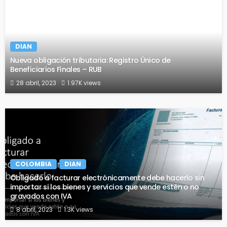
DIAN
Nueva obligación tributaria: Registro Único de
Beneficiarios Finales – RUB
28 abril, 2023
1.97K views
COLOMBIA
DIAN
Obligado a facturar electrónicamente debe hacerlo sin
importar si los bienes y servicios que vende estén o no
gravados con IVA
8 abril, 2023
1.3K views