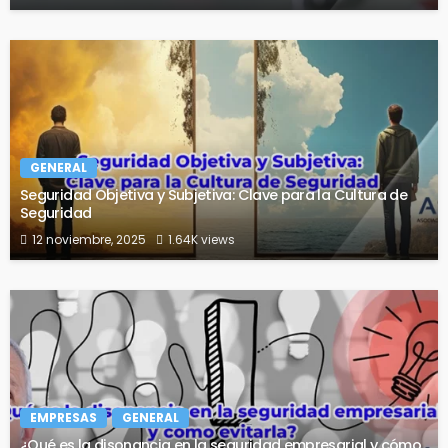
GENERAL
Seguridad Objetiva y Subjetiva: Clave para la Cultura de
Seguridad
12 noviembre, 2025
1.64K views
EMPRESAS
GENERAL
¿Qué es la disonancia en la seguridad empresarial y cómo