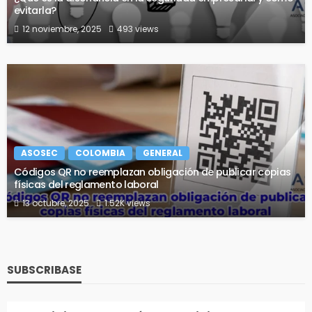
evitarla?
12 noviembre, 2025
493 views
ASOSEC
COLOMBIA
GENERAL
Códigos QR no reemplazan obligación de publicar copias
físicas del reglamento laboral
13 octubre, 2025
1.52K views
SUBSCRIBASE